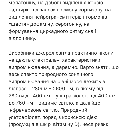
мелатоніну, на добові виділення корою
надниркової залози гормону кортизолу, на
виділення нейротрансміттерів і гормонів
«щастя» дофаміну, серотоніну, на
формування циркадного ритму сна і
відпочинку.
Виробники джерел світла практично ніколи
не дають спектральні характеристики
випромінювання, а даремно. Варто знати, що
весь спектр природного сонячного
випромінювання на рівні моря лежить в
діапазоні 280нм – 2600 нм, в якому від
280нм до 400 нм – ультрафіолет, від 400 нм
до 760 нм – видиме світло, а далі йде
інфрачервоне світло. Природний
ультрафіолет, поряд з корисною дією
(продукція в шкірі вітаміну D), несе ризик