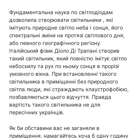
Фундаментальна наука по світлодіодам
дозволила створювати світильники , які
імітують природне світло неба і сонця, його
спектральні зміни на протязі світлового дня,
або певного географічного регіону.
Італійський фізик Діоло Ді Трапані створив
такий світильник, який повністю імітує світло
небосхилу та рух по ньому сонця в прорізі
умовного вікна. При встановленні такого
світильника в приміщенні без природного
світла люди, які страждають клаустрофобією,
позбавляються цього відчуття. Правда
вартість такого світильника не для
пересічних українців.
Як би обставини вас не заганяли в
приміщення, намагайтесь хоча б одну годину