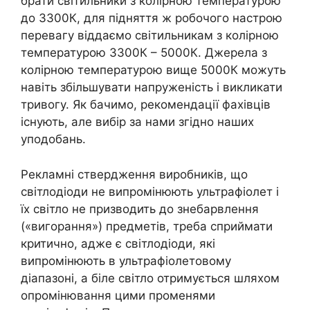
брати світильники з колірною температурою
до 3300К, для підняття ж робочого настрою
перевагу віддаємо світильникам з колірною
температурою 3300К – 5000К. Джерела з
колірною температурою вище 5000К можуть
навіть збільшувати напруженість і викликати
тривогу. Як бачимо, рекомендації фахівців
існують, але вибір за нами згідно наших
уподобань.
Рекламні ствердження виробників, що
світлодіоди не випромінюють ультрафіолет і
їх світло не призводить до знебарвлення
(«вигорання») предметів, треба сприймати
критично, адже є світлодіоди, які
випромінюють в ультрафіолетовому
діапазоні, а біле світло отримується шляхом
опромінювання цими променями