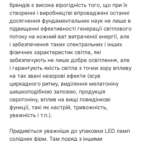
брендів є висока вірогідність того, що при їх
створенні і виробництві впроваджені останні
досягнення фундаментальних наук не лише в
підвищенні ефективності генерації світлового
потоку на кожний ват витраченої енергії, але
і забезпечення таких спектральних і інших
фізичних характеристик світла, які
забезпечують не лише добре освітлення, але
і гарантують якість світла з точки зору впливу
на так звані незорові ефекти (зсув
циркадного ритму, виділення мелатоніну
шишкоподібною залозою, продукція
серотоніну, вплив на вищі поведінкові
функції, такі як настрій, тривожність,
уважність і т.п.).
Придивіться уважніше до упаковки LED ламп
солідних фірм. Там поряд з іншими