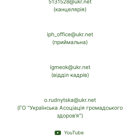
5131528@ukr.net
(канцелярія)
iph_office@ukr.net
(приймальна)
igmeok@ukr.net
(відділ кадрів)
o.rudnytska@ukr.net
(ГО "Українська Асоціація громадського
здоров’я")
YouTube