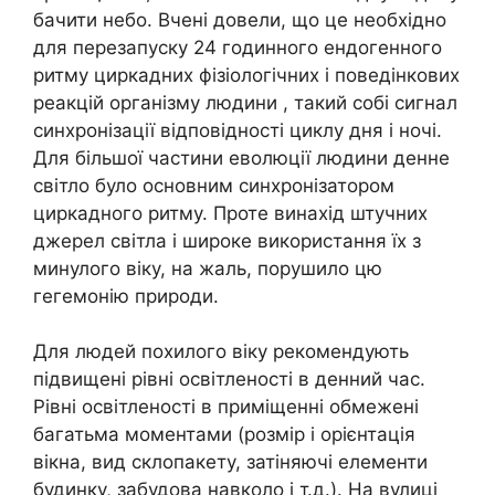
бачити небо. Вчені довели, що це необхідно
для перезапуску 24 годинного ендогенного
ритму циркадних фізіологічних і поведінкових
реакцій організму людини , такий собі сигнал
синхронізації відповідності циклу дня і ночі.
Для більшої частини еволюції людини денне
світло було основним синхронізатором
циркадного ритму. Проте винахід штучних
джерел світла і широке використання їх з
минулого віку, на жаль, порушило цю
гегемонію природи.
Для людей похилого віку рекомендують
підвищені рівні освітленості в денний час.
Рівні освітленості в приміщенні обмежені
багатьма моментами (розмір і орієнтація
вікна, вид склопакету, затіняючі елементи
будинку, забудова навколо і т.д.). На вулиці