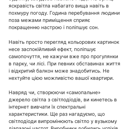
яскравість світла набагато вища навіть в
похмуру погоду. Година перебування людини
поза межами приміщення сприяє
покращенню настрою і поліпшує сон.
Навіть просто перегляд кольорових картинок
несе заспокійливий ефект, поліпшує
самопочуття, не кажучи вже про прогулянки
в парку, чи лісі. При певних обставинах життя
і відкритий балкон може знадобитись. Не
нехтуйте цією можливістю вашої квартири.
Навряд чи, створюючи «самопальне»
джерело світла з світлодіодів, ви кинетесь в
інтернет вивчати їх спектральні
характеристики. Ще раз нагадуємо, що
світлодіоди випромінюють світло у вузькому
діапазоні частот. Виробники добились успіхів