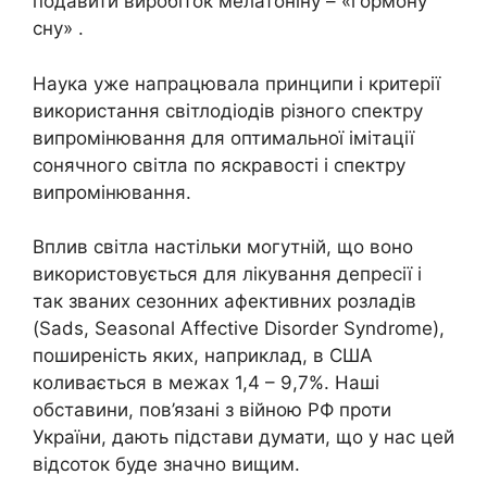
подавити виробіток мелатоніну – «гормону
сну» .
Наука уже напрацювала принципи і критерії
використання світлодіодів різного спектру
випромінювання для оптимальної імітації
сонячного світла по яскравості і спектру
випромінювання.
Вплив світла настільки могутній, що воно
використовується для лікування депресії і
так званих сезонних афективних розладів
(Sads, Seasonal Affective Disorder Syndrome),
поширеність яких, наприклад, в США
коливається в межах 1,4 – 9,7%. Наші
обставини, пов’язані з війною РФ проти
України, дають підстави думати, що у нас цей
відсоток буде значно вищим.