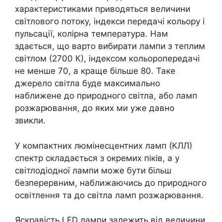
характеристиками приводяться величини
світлового потоку, індекси передачі кольору і
пульсації, колірна температура. Нам
здається, що варто вибирати лампи з теплим
світлом (2700 К), індексом кольоропередачі
не менше 70, а краще більше 80. Таке
джерело світла буде максимально
наближене до природного світла, або ламп
розжарювання, до яких ми уже давно
звикли.
У компактних люмінесцентних ламп (КЛЛ)
спектр складається з окремих піків, а у
світлодіодної лампи може бути більш
безперервним, наближаючись до природного
освітлення та до світла ламп розжарювання.
Яскравість LED лампи залежить від величини