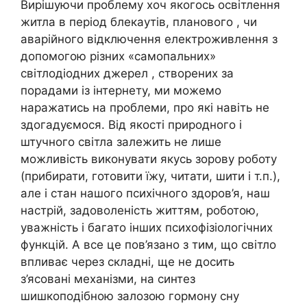
Вирішуючи проблему хоч якогось освітлення
житла в період блекаутів, планового , чи
аварійного відключення електроживлення з
допомогою різних «самопальних»
світлодіодних джерел , створених за
порадами із інтернету, ми можемо
наражатись на проблеми, про які навіть не
здогадуємося. Від якості природного і
штучного світла залежить не лише
можливість виконувати якусь зорову роботу
(прибирати, готовити їжу, читати, шити і т.п.),
але і стан нашого психічного здоров’я, наш
настрій, задоволеність життям, роботою,
уважність і багато інших психофізіологічних
функцій. А все це пов’язано з тим, що світло
впливає через складні, ще не досить
з’ясовані механізми, на синтез
шишкоподібною залозою гормону сну