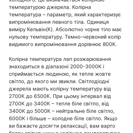
температурою джерела. Колірна
температура – параметр, який характеризує
випромінювання певного тіла. Одиниця
виміру Кельвін(К). Абсолютно чорне тіло має
нульову температуру. Темно-червоний колір
видимого випромінювання дорівнює 800К.
Колірна температура лап розжарювання
знаходиться в діапазоні 2000-3000К і
сприймається людиною, як тепле жовте
світло, до якого ми звикли. Світлодіодні
джерела мають колірну температуру від
2700К до 6500К. При цьому інтервал від
2700К до 3400К – тепле біле світло, від
3400К до 5000К – нейтральне біле світло,
6000К і більше – холодне біле світло. Якщо
ви бажаєте досягти релаксації, вам варто