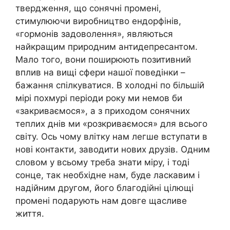
твердження, що сонячні промені,
стимулюючи виробництво ендорфінів,
«гормонів задоволення», являються
найкращим природним антидепресантом.
Мало того, вони поширюють позитивний
вплив на вищі сфери нашої поведінки –
бажання спілкуватися. В холодні по більшій
мірі похмурі періоди року ми немов би
«закриваємося», а з приходом сонячних
теплих днів ми «розкриваємося» для всього
світу. Ось чому влітку нам легше вступати в
нові контакти, заводити нових друзів. Одним
словом у всьому треба знати міру, і тоді
сонце, так необхідне нам, буде ласкавим і
надійним другом, його благодійні цілющі
промені подарують нам довге щасливе
життя.