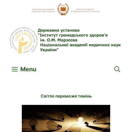
Skip
to
content
Menu
Світло переможе темінь