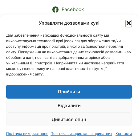
Facebook
Управляти дозволами кукі
Контакти підрозділів
Для забезпечення найкращої функціональності сайту ми
використовуємо технології кукі (cookies) для збереження та/чи
МОВА
доступу інформації про пристрій, з якого здійснюється перегляд
сайту. Погодження на використання даних технологій дозволить нам
обробляти дані, пов'язані з відображенням сторінок або з
Українська
унікальними ID пристроїв. Неприйняття чи часткове неприйняття
може суттєво вплинути на певні властивості та функції
відображення сайту.
English
Прийняти
Відхилити
© 2026 Державна установа «Інститут громадського
здоров'я ім. О. М. Марзєєва Національної академії
Дивитися опції
медичних наук України»
We grant you the right to use any current or future
content and material of the
Site
under the condition of
Політика використання
Політика використання приватних
Контакти