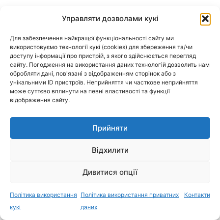
Управляти дозволами кукі
3 березня 2022 р. Рекомендації щодо
попередження гострих кишкових
Для забезпечення найкращої функціональності сайту ми
використовуємо технології кукі (cookies) для збереження та/чи
інфекційних хвороб серед населення,
доступу інформації про пристрій, з якого здійснюється перегляд
пов’язаних з водним фактором, передачі
сайту. Погодження на використання даних технологій дозволить нам
збудника інфекції на потерпілих внаслідок
обробляти дані, пов'язані з відображенням сторінок або з
унікальними ID пристроїв. Неприйняття чи часткове неприйняття
війни територіях
може суттєво вплинути на певні властивості та функції
відображення сайту.
Прийняти
3 березня 2022 р. Рекомендації щодо дій
Відхилити
населення у разі хімічної небезпеки
(Інформація від Центру громадського
Дивитися опції
здоров’я МОЗ України)
Політика використання
Політика використання приватних
Контакти
кукі
даних