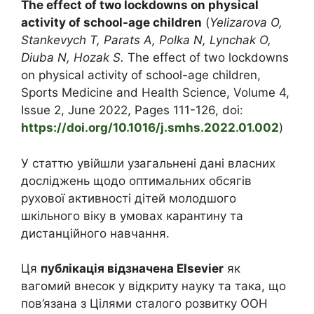
The effect of two lockdowns on physical
activity of school-age children
(
Yelizarova O,
Stankevych T, Parats A, Polka N, Lynchak O,
Diuba N, Hozak S.
The effect of two lockdowns
on physical activity of school-age children,
Sports Medicine and Health Science, Volume 4,
Issue 2, June 2022, Pages 111-126, doi:
https://doi.org/10.1016/j.smhs.2022.01.002
)
У статтю увійшли узагальнені дані власних
досліджень щодо оптимальних обсягів
рухової активності дітей молодшого
шкільного віку в умовах карантину та
дистанційного навчання.
Ця
публікація відзначена Elsevier
як
вагомий внесок у відкриту науку та така, що
пов’язана з Цілями сталого розвитку ООН