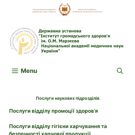
Skip
to
content
Menu
Послуги наукових підрозділів
Послуги відділу промоції здоров’я
Послуги відділу гігієни харчування та
безпечності харчової продукції