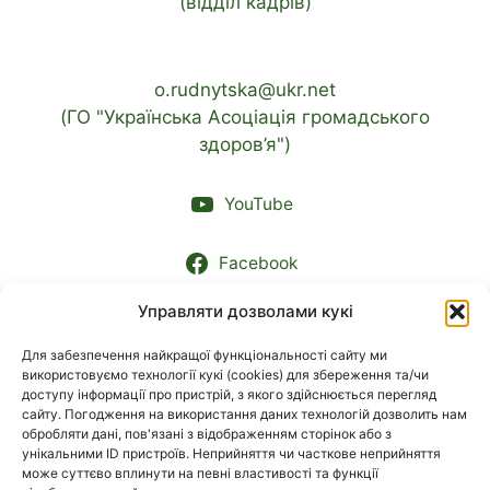
(відділ кадрів)
o.rudnytska@ukr.net
(ГО "Українська Асоціація громадського
здоров’я")
YouTube
Facebook
Управляти дозволами кукі
Контакти підрозділів
Для забезпечення найкращої функціональності сайту ми
використовуємо технології кукі (cookies) для збереження та/чи
МОВА
доступу інформації про пристрій, з якого здійснюється перегляд
сайту. Погодження на використання даних технологій дозволить нам
обробляти дані, пов'язані з відображенням сторінок або з
Українська
унікальними ID пристроїв. Неприйняття чи часткове неприйняття
може суттєво вплинути на певні властивості та функції