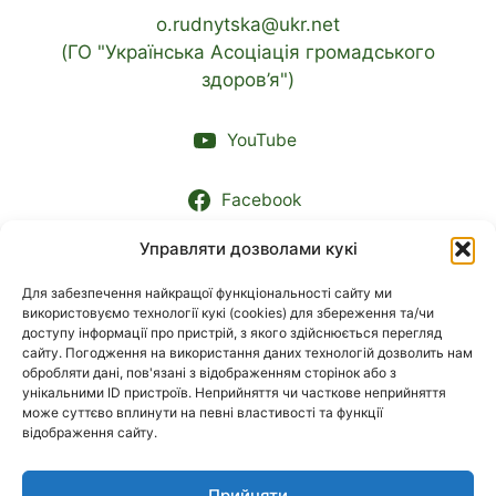
o.rudnytska@ukr.net
(ГО "Українська Асоціація громадського
здоров’я")
YouTube
Facebook
Управляти дозволами кукі
Контакти підрозділів
Для забезпечення найкращої функціональності сайту ми
використовуємо технології кукі (cookies) для збереження та/чи
МОВА
доступу інформації про пристрій, з якого здійснюється перегляд
сайту. Погодження на використання даних технологій дозволить нам
обробляти дані, пов'язані з відображенням сторінок або з
Українська
унікальними ID пристроїв. Неприйняття чи часткове неприйняття
може суттєво вплинути на певні властивості та функції
відображення сайту.
English
Прийняти