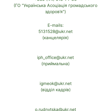
(ГО "Українська Асоціація громадського
здоров’я")
E-mails:
5131528@ukr.net
(канцелярія)
iph_office@ukr.net
(приймальна)
igmeok@ukr.net
(відділ кадрів)
o.rudnytska@ukr.net