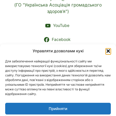
(ГО "Українська Асоціація громадського
здоров’я")
YouTube
Facebook
Управляти дозволами кукі
Контакти підрозділів
Для забезпечення найкращої функціональності сайту ми
використовуємо технології кукі (cookies) для збереження та/чи
МОВА
доступу інформації про пристрій, з якого здійснюється перегляд
сайту. Погодження на використання даних технологій дозволить нам
обробляти дані, пов'язані з відображенням сторінок або з
Українська
унікальними ID пристроїв. Неприйняття чи часткове неприйняття
може суттєво вплинути на певні властивості та функції
відображення сайту.
English
Прийняти