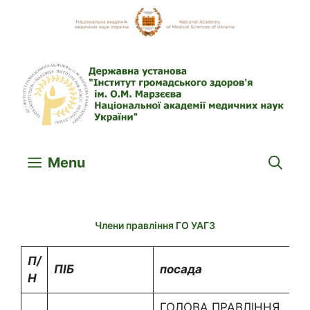
Skip
to
content
Menu
Члени правління ГО УАГЗ
П/
ПІБ
посада
Т
Н
ГОЛОВА ПРАВЛІННЯ