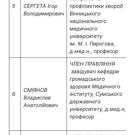
s
5
СЕРГЕТА
Ігор
профілактики хвороб
s
Володимирович
Вінницького
національного
медичного
університету
ім. М. І. Пирогова,
д.мед.н., професор
ЧЛЕН ПРАВЛІННЯ
завідувач кафедри
громадського
здоровя Медичного
СМІЯНОВ
6
інституту, Сумського
v
Владислав
державного
Анатолійович
університету, д.мед.н,
професор