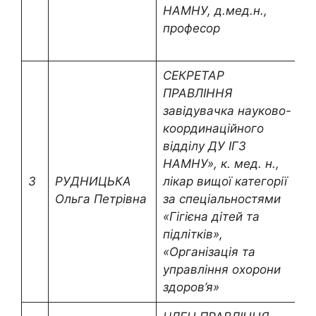
НАМНУ, д.мед.н.,
професор
СЕКРЕТАР
ПРАВЛІННЯ
завідувачка науково-
координаційного
відділу ДУ ІГЗ
НАМНУ», к. мед. н.,
(
3
РУДНИЦЬКА
лікар вищої категорії
0
Ольга Петрівна
за спеціальностями
o
«Гігієна дітей та
підлітків»,
«Організація та
управління охорони
здоров’я»