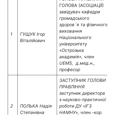
ГОЛОВА (АСОЦІАЦІЇ)
завідувач кафедри
громадського
здоров`я та фізичного
0
виховання
3
1
ГУЩУК
Ігор
Національного
a
Віталійович
університету
i
«Острозька
академія», член
UEMS, д.мед.н.,
професор
ЗАСТУПНИК ГОЛОВИ
ПРАВЛІННЯ
заступник директора
з науково-практичної
2
ПОЛЬКА
Надія
роботи ДУ «ІГЗ
0
Степанівна
НАМНУ», член.-кор.