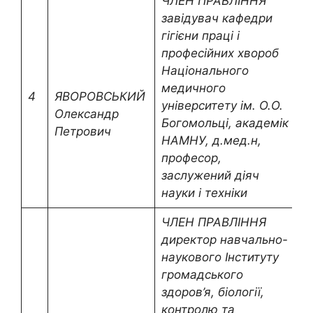
ЧЛЕН ПРАВЛІННЯ
завідувач кафедри
гігієни праці і
професійних хвороб
Національного
медичного
4
ЯВОРОВСЬКИЙ
k
університету ім. О.О.
Олександр
Богомольці, академік
Петрович
НАМНУ, д.мед.н,
професор,
заслужений діяч
науки і техніки
ЧЛЕН ПРАВЛІННЯ
директор навчально-
наукового Інституту
громадського
здоров’я, біології,
контролю та