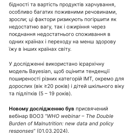
бідності та вартість продуктів харчування,
особливо багатих поживними речовинами,
зросли; ці фактори ризикують погіршити як
недостатню вагу, так і ожиріння через
поєднання недостатнього споживання в
одних країнах і переходу на менш здорову
їжу в інших країнах світу.
У дослідженні використано ієрархічну
модель Bayesian, щоб оцінити тенденції
поширеності різних категорій ІМТ, окремо для
дорослих (вік ≥20 років) і дітей шкільного віку
та підлітків (5 – 19 років).
Новому дослідженню був
присвячений
вебінар ВООЗ “
WHO webinar – The Double
Burden of Malnutrition: new data and policy
responses
” (01.03.2024).