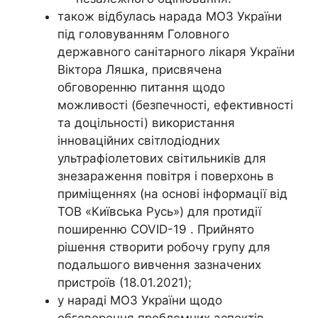
також відбулась нарада МОЗ України
під головуванням Головного
державного санітарного лікаря України
Віктора Ляшка, присвячена
обговоренню питання щодо
можливості (безпечності, ефективності
та доцільності) використання
інноваційних світлодіодних
ультрафіолетових світильників для
знезараження повітря і поверхонь в
приміщеннях (на основі інформації від
ТОВ «Київська Русь») для протидії
поширенню COVID-19 . Прийнято
рішення створити робочу групу для
подальшого вивчення зазначених
пристроїв (18.01.2021);
у нараді МОЗ України щодо
обговорення проблемних аспектів