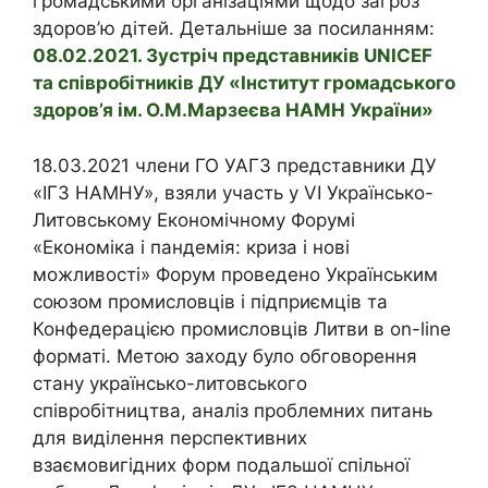
громадськими організаціями щодо загроз
здоров’ю дітей. Детальніше за посиланням:
08.02.2021. Зустріч представників UNICEF
та співробітників ДУ «Інститут громадського
здоров’я ім. О.М.Марзеєва НАМН України»
18.03.2021 члени ГО УАГЗ представники ДУ
«ІГЗ НАМНУ», взяли участь у VІ Українсько-
Литовському Економічному Форумі
«Економіка і пандемія: криза і нові
можливості» Форум проведено Українським
союзом промисловців і підприємців та
Конфедерацією промисловців Литви в on-line
форматі. Метою заходу було обговорення
стану українсько-литовського
співробітництва, аналіз проблемних питань
для виділення перспективних
взаємовигідних форм подальшої спільної