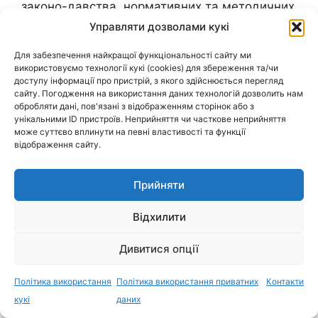
законо-давства, нормативних та методичних
документів з директивами Європейського
Управляти дозволами кукі
Союзу, над впровадженням в життя
Для забезпечення найкращої функціональності сайту ми
наукових надбань для поліпшення в
використовуємо технології кукі (cookies) для збереження та/чи
результаті цього умов життя населення.
доступу інформації про пристрій, з якого здійснюється перегляд
Відеотрансляція за посиланням
сайту. Погодження на використання даних технологій дозволить нам
обробляти дані, пов'язані з відображенням сторінок або з
https://www.youtube.com/watch?
унікальними ID пристроїв. Неприйняття чи часткове неприйняття
v=WW8HQ2Z1yR0
може суттєво вплинути на певні властивості та функції
відображення сайту.
Детальніше:
22-24.06.2021. Участь фахівців Інституту у
Всеукраїнському Форумі «Здорова Україна»
Прийняти
Відхилити
17.09.2021 відбулася науково-практична
конференція з міжнародною участю з
Дивитися опції
нагоди Всесвітнього дня безпеки пацієнтів
2021 року «Безпека пацієнтів в Україні: на
Політика використання
Політика використання приватних
Контакти
шляху до національного плану дій»
,
кукі
даних
організаторами якої були: МОЗ України,