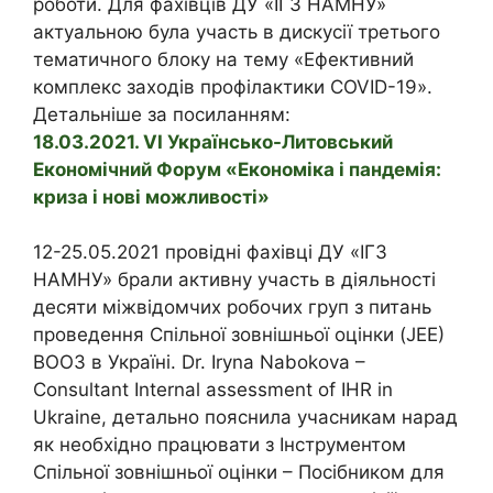
роботи. Для фахівців ДУ «ІГЗ НАМНУ»
актуальною була участь в дискусії третього
тематичного блоку на тему «Ефективний
комплекс заходів профілактики COVID-19».
Детальніше за посиланням:
18.03.2021. VІ Українсько-Литовський
Економічний Форум «Економіка і пандемія:
криза і нові можливості»
12-25.05.2021 провідні фахівці ДУ «ІГЗ
НАМНУ» брали активну участь в діяльності
десяти міжвідомчих робочих груп з питань
проведення Спільної зовнішньої оцінки (JEE)
ВООЗ в Україні. Dr. Iryna Nabokova –
Consultant Internal assessment of IHR in
Ukraine, детально пояснила учасникам нарад
як необхідно працювати з Інструментом
Спільної зовнішньої оцінки – Посібником для