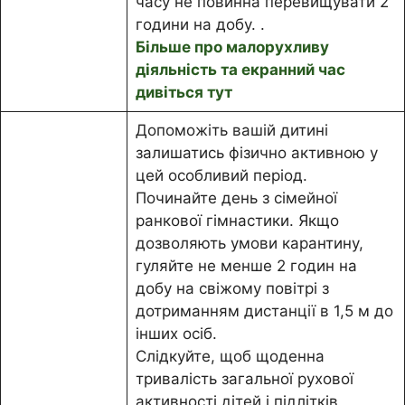
часу не повинна перевищувати 2
години на добу. .
Більше про малорухливу
діяльність та екранний час
дивіться тут
Допоможіть вашій дитині
залишатись фізично активною у
цей особливий період.
Починайте день з сімейної
ранкової гімнастики. Якщо
дозволяють умови карантину,
гуляйте не менше 2 годин на
добу на свіжому повітрі з
дотриманням дистанції в 1,5 м до
інших осіб.
Слідкуйте, щоб щоденна
тривалість загальної рухової
активності дітей і підлітків