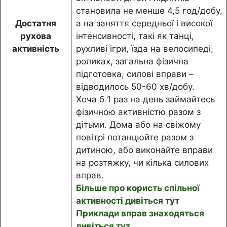
становила не менше 4,5 год/добу,
Достатня
а на заняття середньої і високої
рухова
інтенсивності, такі як танці,
активність
рухливі ігри, їзда на велосипеді,
роликах, загальна фізична
підготовка, силові вправи –
відводилось 50-60 хв/добу.
Хоча б 1 раз на день займайтесь
фізичною активністю разом з
дітьми. Дома або на свіжому
повітрі потанцюйте разом з
дитиною, або виконайте вправи
на розтяжку, чи кілька силових
вправ.
Більше про користь спільної
активності дивіться тут
Приклади вправ знаходяться
дивіться тут