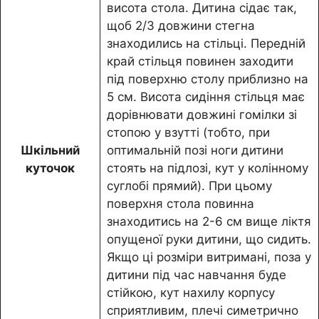
висота стола. Дитина сідає так,
щоб 2/3 довжини стегна
знаходились на стільці. Передній
край стільця повинен заходити
під поверхню столу приблизно на
5 см. Висота сидіння стільця має
дорівнювати довжині гомілки зі
стопою у взутті (тобто, при
Шкільний
оптимальній позі ноги дитини
куточок
стоять на підлозі, кут у колінному
суглобі прямий). При цьому
поверхня стола повинна
знаходитись на 2-6 см вище ліктя
опущеної руки дитини, що сидить.
Якщо ці розміри витримані, поза у
дитини під час навчання буде
стійкою, кут нахилу корпусу
сприятливим, плечі симетрично