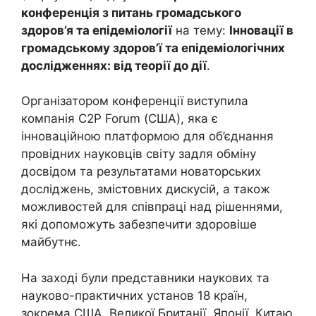
конференція з питань громадського
здоров’я та епідеміології
на тему:
Інновації в
громадському здоров’ї та епідеміологічних
дослідженнях: від теорії до дії
.
Організатором конференції виступила
компанія C2P Forum (США), яка є
інноваційною платформою для об’єднання
провідних науковців світу задля обміну
досвідом та результатами новаторських
досліджень, змістовних дискусій, а також
можливостей для співпраці над рішеннями,
які допоможуть забезпечити здоровіше
майбутнє.
На заході були представники наукових та
науково-практичних установ 18 країн,
зокрема США, Великої Британії, Японії, Китаю