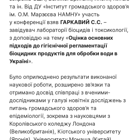
та ін. Від ДУ «Інститут громадського здоров’я
ім. О.М. Марзєєва НАМНУ» участь
у конференції взяв
ГАРКАВИЙ С.С.
–
завідувач лабораторії біоцидів і токсикології,
з доповіддю на тему «
Оцінка основних
підходів до гігієнічної регламентації
біоцидних продуктів для обробки води в
Україні
».
Було оприлюднено результати виконаної
наукової роботи, розширено зв’язки та
отримано досвід співпраці з вченими-
дослідниками у галузі новітніх досліджень з
питань громадського здоров’я та
епідеміології, зокрема з науковцями з
Королівського коледжу Лондона
(Великобританія), Кіотського університету
(Японія), Університету Монаша (Китай),