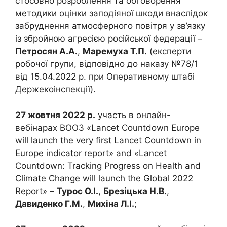
стосовно розроблення та обговорення
методики оцінки заподіяної шкоди внаслідок
забруднення атмосферного повітря у зв’язку
із збройною агресією російської федерації –
Петросян А.А.
,
Маремуха Т.П.
(експерти
робочої групи, відповідно до наказу №78/1
від 15.04.2022 р. при Оперативному штабі
Держекоінспекції).
27 жовтня 2022 р.
участь в онлайн-
вебінарах ВООЗ «Lancet Countdown Europe
will launch the very first Lancet Countdown in
Europe indicator report» and «Lancet
Countdown: Tracking Progress on Health and
Climate Change will launch the Global 2022
Report» –
Турос О.І.
,
Брезіцька Н.В.
,
Давиденко Г.М.
,
Михіна Л.І.
;