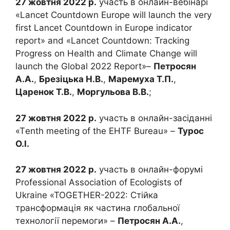
27 жовтня 2022 р.
участь в онлайн-вебінарі
«Lancet Countdown Europe will launch the very
first Lancet Countdown in Europe indicator
report» and «Lancet Countdown: Tracking
Progress on Health and Climate Change will
launch the Global 2022 Report»–
Петросян
А.А.
,
Брезіцька Н.В.
,
Маремуха Т.П.
,
Царенок Т.В.
,
Моргульова В.В.
;
27 жовтня 2022 р.
участь в онлайн-засіданні
«Тenth meeting of the EHTF Bureau» –
Турос
О.І.
27 жовтня 2022 р.
участь в онлайн-форумі
Professional Association of Ecologists of
Ukraine «TOGETHER-2022: Стійка
трансформація як частина глобальної
технології перемоги» –
Петросян А.А.
,