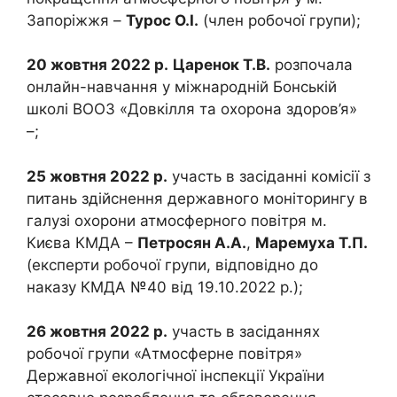
Запоріжжя –
Турос О.І.
(член робочої групи);
20 жовтня 2022 р.
Царенок Т.В.
розпочала
онлайн-навчання у міжнародній Бонській
школі ВООЗ «Довкілля та охорона здоров’я»
–;
25 жовтня 2022 р.
участь в засіданні комісії з
питань здійснення державного моніторингу в
галузі охорони атмосферного повітря м.
Києва КМДА –
Петросян А.А.
,
Маремуха Т.П.
(експерти робочої групи, відповідно до
наказу КМДА №40 від 19.10.2022 р.);
26 жовтня 2022 р.
участь в засіданнях
робочої групи «Атмосферне повітря»
Державної екологічної інспекції України