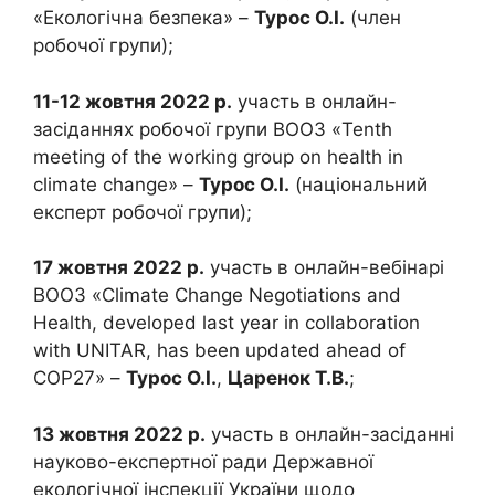
«Екологічна безпека» –
Турос О.І.
(член
робочої групи);
11-12 жовтня 2022 р.
участь в онлайн-
засіданнях робочої групи ВООЗ «Tenth
meeting of the working group on health in
climate change» –
Турос О.І.
(національний
експерт робочої групи);
17 жовтня 2022 р.
участь в онлайн-вебінарі
ВООЗ «Climate Change Negotiations and
Health, developed last year in collaboration
with UNITAR, has been updated ahead of
COP27» –
Турос О.І.
,
Царенок Т.В.
;
13 жовтня 2022 р.
участь в онлайн-засіданні
науково-експертної ради Державної
екологічної інспекції України щодо