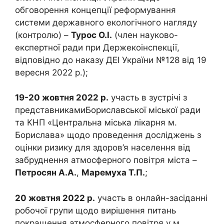
обговорення концепції реформування
системи державного екологічного нагляду
(контролю) –
Турос О.І.
(член науково-
експертної ради при Держекоінспекції,
відповідно до наказу ДЕІ України №128 від 19
вересня 2022 р.);
19-20 жовтня 2022 р.
участь в зустрічі з
представникамиБориславської міської ради
та КНП «Центральна міська лікарня м.
Борислава» щодо проведення досліджень з
оцінки ризику для здоров’я населення від
забруднення атмосферного повітря міста –
Петросян А.А.
,
Маремуха Т.П.
;
20 жовтня 2022 р.
участь в онлайн-засіданні
робочої групи щодо вирішення питань
покращення атмосферного повітря у м.