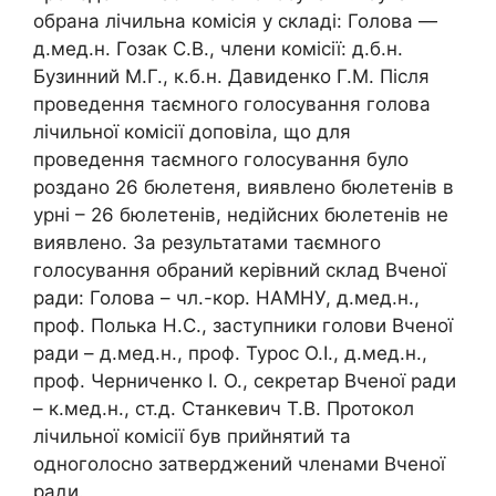
обрана лічильна комісія у складі: Голова —
д.мед.н. Гозак С.В., члени комісії: д.б.н.
Бузинний М.Г., к.б.н. Давиденко Г.М. Після
проведення таємного голосування голова
лічильної комісії доповіла, що для
проведення таємного голосування було
роздано 26 бюлетеня, виявлено бюлетенів в
урні – 26 бюлетенів, недійсних бюлетенів не
виявлено. За результатами таємного
голосування обраний керівний склад Вченої
ради: Голова – чл.-кор. НАМНУ, д.мед.н.,
проф. Полька Н.С., заступники голови Вченої
ради – д.мед.н., проф. Турос О.І., д.мед.н.,
проф. Черниченко І. О., секретар Вченої ради
– к.мед.н., ст.д. Станкевич Т.В. Протокол
лічильної комісії був прийнятий та
одноголосно затверджений членами Вченої
ради.