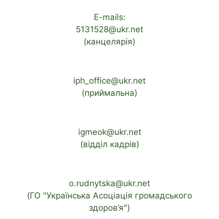
E-mails:
5131528@ukr.net
(канцелярія)
iph_office@ukr.net
(приймальна)
igmeok@ukr.net
(відділ кадрів)
o.rudnytska@ukr.net
(ГО "Українська Асоціація громадського
здоров’я")