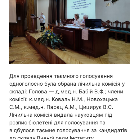
Для проведення таємного голосування
одноголосно була обрана лічильна комісія у
складі: Голова — д.мед.н. Бабій В.Ф.; члени
комісії: к.мед.н. Коваль Н.М., Новохацька
С.М., к.мед.н. Парац А.М., Цицирук В.С.
Лічильна комісія видала науковцям під
розпис бюлетені для голосування та
відбулося таємне голосування за кандидатів
до складу Вченої ради Інституту.