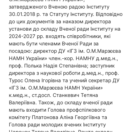
затвердженого Вченою радою Інституту
30.01.2018 р. та Статуту Інституту. Відповідно
до цих документів за наказом директора
установи до складу Вченої ради Інституту на
2024-2027 рр. входять співробітники, які
мають бути членами Вченої Ради за
посадою: директор ДУ «ІГЗ ім. О.М.Марзєєва
НАМН України» член.-кор. НАМНУ д.мед.н.,
проф. Полька Надія Степанівна; заступник
директора з наукової роботи д.мед.н., проф.
Турос Олена Ігорівна та учений секретар ДУ
«ІГЗ ім. О.М.Марзєєва НАМН України»
к.мед.н., ст.досл. Станкевич Тетяна
Валеріївна. Також, до складу вченої ради
мають входити Голова профспілкового
комітету Платонова Аліна Георгіївна та
Голова ради молодих вчених Інституту