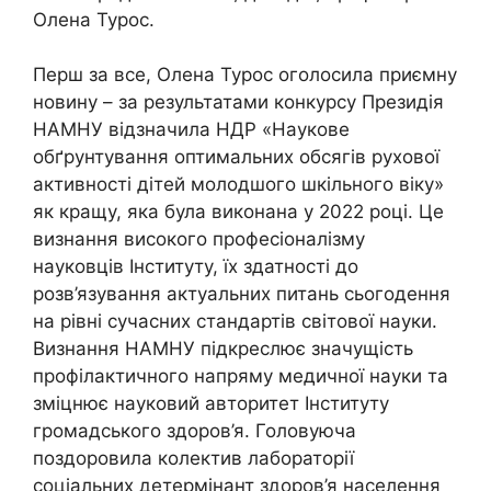
Олена Турос.
Перш за все, Олена Турос оголосила приємну
новину – за результатами конкурсу Президія
НАМНУ відзначила НДР «Наукове
обґрунтування оптимальних обсягів рухової
активності дітей молодшого шкільного віку»
як кращу, яка була виконана у 2022 році. Це
визнання високого професіоналізму
науковців Інституту, їх здатності до
розв’язування актуальних питань сьогодення
на рівні сучасних стандартів світової науки.
Визнання НАМНУ підкреслює значущість
профілактичного напряму медичної науки та
зміцнює науковий авторитет Інституту
громадського здоров’я. Головуюча
поздоровила колектив лабораторії
соціальних детермінант здоров’я населення