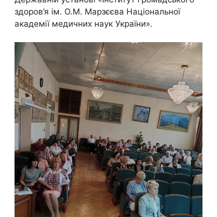
здоров’я ім. О.М. Марзєєва Національної
академії медичних наук України».