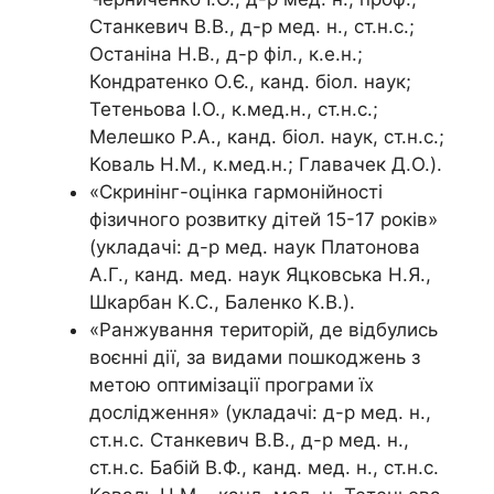
Станкевич В.В., д-р мед. н., ст.н.с.;
Останіна Н.В., д-р філ., к.е.н.;
Кондратенко О.Є., канд. біол. наук;
Тетеньова І.О., к.мед.н., ст.н.с.;
Мелешко Р.А., канд. біол. наук, ст.н.с.;
Коваль Н.М., к.мед.н.; Главачек Д.О.).
«Скринінг-оцінка гармонійності
фізичного розвитку дітей 15-17 років»
(укладачі: д-р мед. наук Платонова
А.Г., канд. мед. наук Яцковська Н.Я.,
Шкарбан К.С., Баленко К.В.).
«Ранжування територій, де відбулись
воєнні дії, за видами пошкоджень з
метою оптимізації програми їх
дослідження» (укладачі: д-р мед. н.,
ст.н.с. Станкевич В.В., д-р мед. н.,
ст.н.с. Бабій В.Ф., канд. мед. н., ст.н.с.