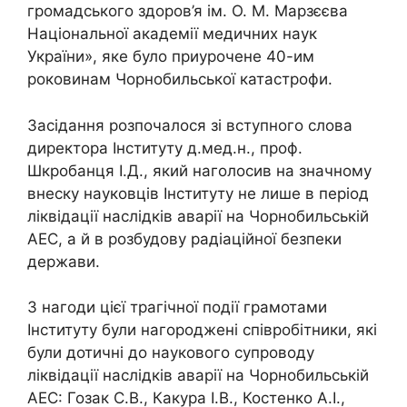
громадського здоров’я ім. О. М. Марзєєва
Національної академії медичних наук
України», яке було приурочене 40-им
роковинам Чорнобильської катастрофи.
Засідання розпочалося зі вступного слова
директора Інституту д.мед.н., проф.
Шкробанця І.Д., який наголосив на значному
внеску науковців Інституту не лише в період
ліквідації наслідків аварії на Чорнобильській
АЕС, а й в розбудову радіаційної безпеки
держави.
З нагоди цієї трагічної події грамотами
Інституту були нагороджені співробітники, які
були дотичні до наукового супроводу
ліквідації наслідків аварії на Чорнобильській
АЕС: Гозак С.В., Какура І.В., Костенко А.І.,