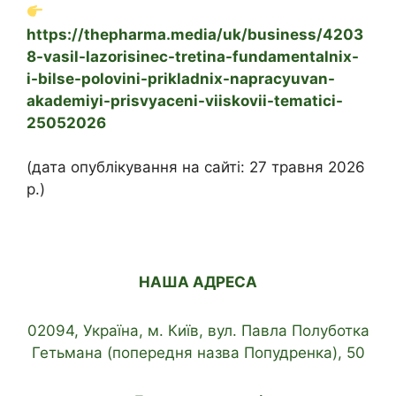
https://thepharma.media/uk/business/4203
8-vasil-lazorisinec-tretina-fundamentalnix-
i-bilse-polovini-prikladnix-napracyuvan-
akademiyi-prisvyaceni-viiskovii-tematici-
25052026
(дата опублікування на сайті: 27 травня 2026
р.)
НАША АДРЕСА
02094, Україна, м. Київ, вул. Павла Полуботка
Гетьмана (попередня назва Попудренка), 50