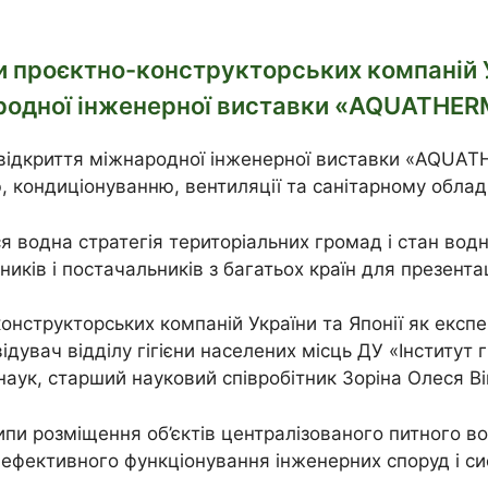
 проєктно-конструкторських компаній У
одної інженерної виставки «AQUATHER
 відкриття міжнародної інженерної виставки «AQUAT
, кондиціонуванню, вентиляції та санітарному обла
водна стратегія територіальних громад і стан водно
ників і постачальників з багатьох країн для презентац
конструкторських компаній України та Японії як експ
ідувач відділу гігієни населених місць ДУ «Інститут 
аук, старший науковий співробітник Зоріна Олеся Ві
ипи розміщення об’єктів централізованого питного 
а ефективного функціонування інженерних споруд і си