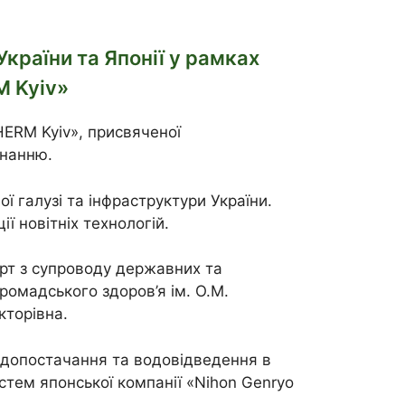
країни та Японії у рамках
M Kyiv»
HERM Kyiv», присвяченої
днанню.
ї галузі та інфраструктури України.
ії новітніх технологій.
ерт з супроводу державних та
громадського здоров’я ім. О.М.
кторівна.
водопостачання та водовідведення в
стем японської компанії «Nihon Genryo