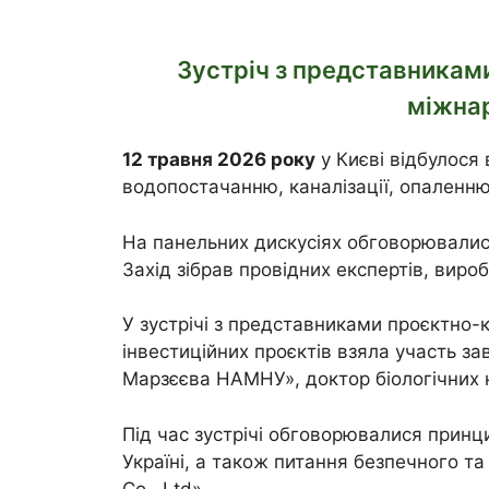
Зустріч з представниками
міжнар
12 травня 2026 року
у Києві відбулося
водопостачанню, каналізації, опаленню
На панельних дискусіях обговорювалися 
Захід зібрав провідних експертів, вироб
У зустрічі з представниками проєктно-
інвестиційних проєктів взяла участь зав
Марзєєва НАМНУ», доктор біологічних н
Під час зустрічі обговорювалися принц
Україні, а також питання безпечного т
Co., Ltd».