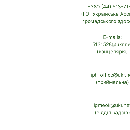
+380 (44) 513-71
(ГО "Українська Асо
громадського здоро
E-mails:
5131528@ukr.ne
(канцелярія)
iph_office@ukr.n
(приймальна)
igmeok@ukr.ne
(відділ кадрів)