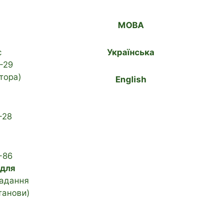
МОВА
с
Українська
-29
тора)
English
-28
-86
 для
адання
танови)