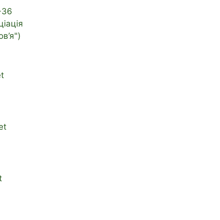
-36
ціація
в’я")
t
et
t