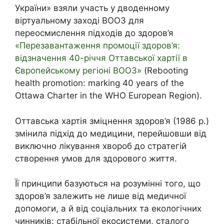
України» взяли участь у дводенному
віртуальному заході ВООЗ для
переосмислення підходів до здоров’я
«Перезавантаження промоції здоров’я:
відзначення 40-річчя Оттавської хартії в
Європейському регіоні ВООЗ»
(Rebooting
health promotion: marking 40 years of the
Ottawa Charter in the WHO European Region).
Оттавська хартія зміцнення здоров’я (1986 р.)
змінила підхід до медицини, перейшовши від
виключно лікування хвороб до стратегій
створення умов для здорового життя.
Її принципи базуються на розумінні того, що
здоров’я залежить не лише від медичної
допомоги, а й від соціальних та екологічних
чинників: стабільної екосистеми, сталого