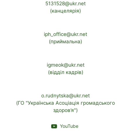
5131528@ukr.net
(канцелярія)
iph_office@ukr.net
(приймальна)
igmeok@ukr.net
(відділ кадрів)
o.rudnytska@ukr.net
(ГО "Українська Асоціація громадського
здоров’я")
YouTube