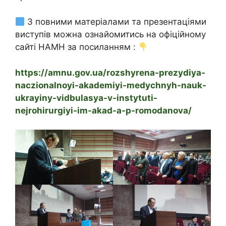
З повними матеріалами та презентаціями
виступів можна ознайомитись на офіційному
сайті НАМН за посиланням :
https://amnu.gov.ua/rozshyrena-prezydiya-
naczionalnoyi-akademiyi-medychnyh-nauk-
ukrayiny-vidbulasya-v-instytuti-
nejrohirurgiyi-im-akad-a-p-romodanova/