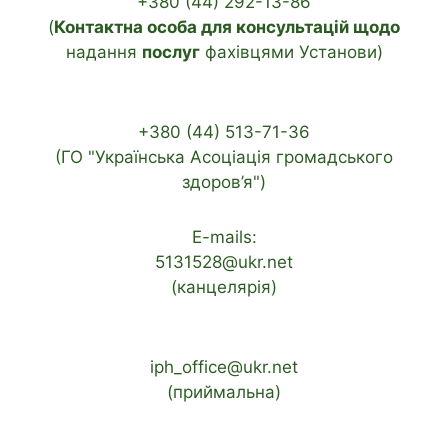
+380 (44) 292-13-86
(
Контактна особа для консультацій щодо
надання
послуг
фахівцями Установи)
+380 (44) 513-71-36
(ГО "Українська Асоціація громадського
здоров’я")
E-mails:
5131528@ukr.net
(канцелярія)
iph_office@ukr.net
(приймальна)