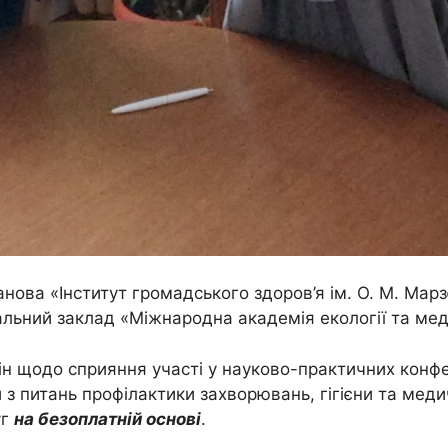
нова «Інститут громадського здоров’я ім. О. М. Мар
льний заклад «Міжнародна академія екології та ме
ін щодо сприяння участі у науково-практичних конф
з питань профілактики захворювань, гігієни та медич
уг
на безоплатній основі
.