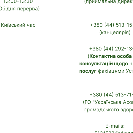
13:00-13:30
(приймальна дирек
Обідня перерва)
Київський час
+380 (44) 513-15
(канцелярія)
+380 (44) 292-13
(
Контактна особа
консультацій щодо
н
послуг
фахівцями Ус
+380 (44) 513-71
(ГО "Українська Асо
громадського здоро
E-mails: