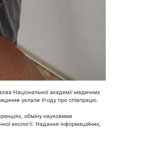
зєєва Національної академії медичних
дицини
»
уклали Угоду про співпрацю.
еренціях, обміну науковими
ної екології. Надання інформаційних,