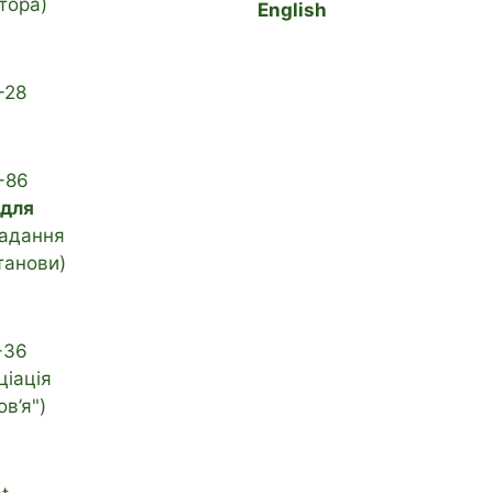
тора)
English
-28
-86
 для
адання
танови)
-36
ціація
в’я")