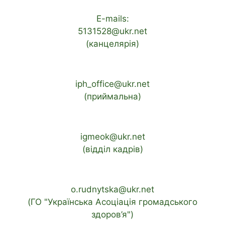
E-mails:
5131528@ukr.net
(канцелярія)
iph_office@ukr.net
(приймальна)
igmeok@ukr.net
(відділ кадрів)
o.rudnytska@ukr.net
(ГО "Українська Асоціація громадського
здоров’я")