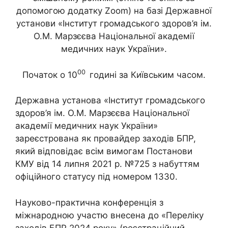
допомогою додатку Zoom) на базі Державної
установи «Інститут громадського здоров’я ім.
О.М. Марзєєва Національної академії
медичних наук України».
00
Початок о 10
годині за Київським часом.
Державна установа «Інститут громадського
здоров’я ім. О.М. Марзєєва Національної
академії медичних наук України»
зареєстрована як провайдер заходів БПР,
який відповідає всім вимогам Постанови
КМУ від 14 липня 2021 р. №725 з набуттям
офіційного статусу під номером 1330.
Науково-практична конференція з
міжнародною участю внесена до «Переліку
заходів БПР 2024 року» (реєстраційний