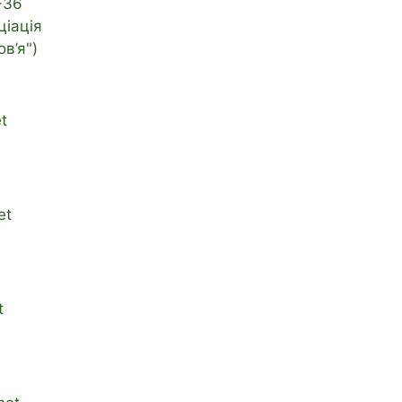
-36
ціація
в’я")
t
et
t