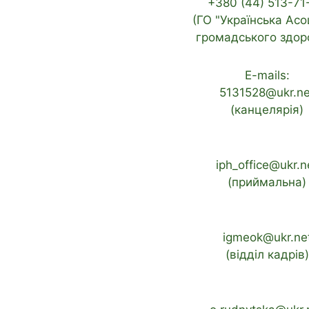
+380 (44) 513-71
(ГО "Українська Асо
громадського здоро
E-mails:
5131528@ukr.ne
(канцелярія)
iph_office@ukr.n
(приймальна)
igmeok@ukr.ne
(відділ кадрів)