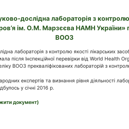
уково-дослідна лабораторія з контролю
ров’я ім. О.М. Марзєєва НАМН України» 
ВООЗ
ідна лабораторія з контролю якості лікарських засо
ла після Інспекційної перевірки від World Health Or
реліку ВООЗ прекваліфікованих лабораторій з контролю
ародних експертів та визнання рівня діяльності лаб
булось у січні 2016 р.
ажити документ)