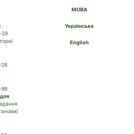
МОВА
с
Українська
-29
тора)
English
-28
-86
 для
адання
танови)