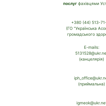
послуг
фахівцями Ус
+380 (44) 513-71
(ГО "Українська Асо
громадського здоро
E-mails:
5131528@ukr.ne
(канцелярія)
iph_office@ukr.n
(приймальна)
igmeok@ukr.ne