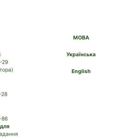
МОВА
с
Українська
-29
тора)
English
-28
-86
 для
адання