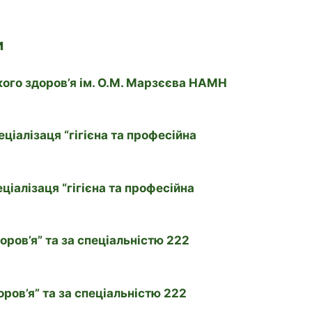
и
ого здоров’я ім. О.М. Марзєєва НАМН
ціалізаця “гігієна та професійна
ціалізаця “гігієна та професійна
оров’я” та за спеціальністю 222
оров’я” та за спеціальністю 222