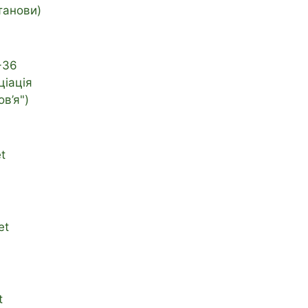
танови)
-36
ціація
в’я")
t
et
t