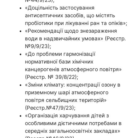
№44/9/23);
«Доцільність застосування
антисептичних засобів, що містять
пробіотики при лікуванні ран та опіків»;
«Рекомендації щодо знезараження
води в надзвичайних умовах» (Реєстр.
№9/9/23);
«До проблеми гармонізації
нормативної бази хімічних
канцерогенів атмосферного повітря»
(Реєстр. № 39/8/22);
«Зміни клімату: концентрації озону в
приземному шарі атмосферного
повітря сельбищних територій»
(Реєстр.№47/9/23);
«Організація харчування дітей з
особливими дієтичними потребами в
середніх загальноосвітніх закладах»