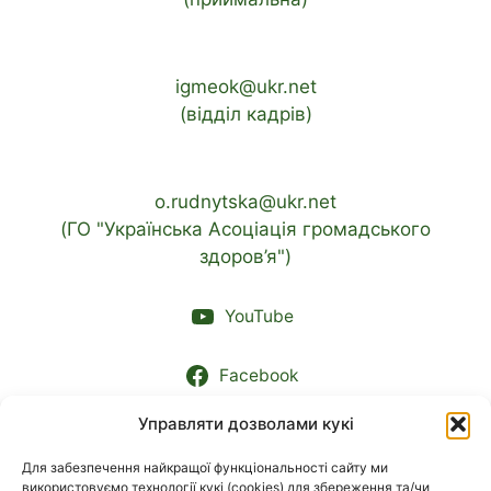
igmeok@ukr.net
(відділ кадрів)
o.rudnytska@ukr.net
(ГО "Українська Асоціація громадського
здоров’я")
YouTube
Facebook
Управляти дозволами кукі
Контакти підрозділів
Для забезпечення найкращої функціональності сайту ми
використовуємо технології кукі (cookies) для збереження та/чи