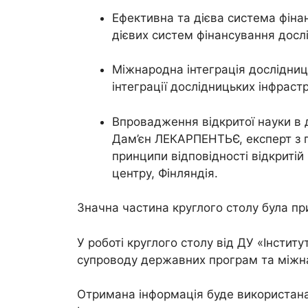
Ефективна та дієва система фіна
дієвих систем фінансування досл
Міжнародна інтеграція дослідни
інтеграції дослідницьких інфраст
Впровадження відкритої науки в 
Дам’єн ЛЕКАРПЕНТЬЄ, експерт з 
принципи відповідності відкритій
центру, Фінляндія.
Значна частина круглого столу була при
У роботі круглого столу від ДУ «Інстит
супроводу державних програм та міжнар
Отримана інформація буде використана 