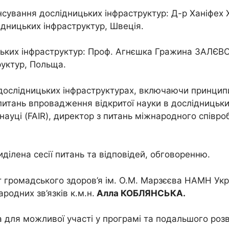
нсування дослідницьких інфраструктур: Д-р Ханіфех 
ідницьких інфраструктур, Швеція.
цьких інфраструктур: Проф. Агнєшка Гражина ЗАЛЄВС
руктур, Польща.
дослідницьких інфраструктурах, включаючи принципи 
питань впровадження відкритої науки в дослідницьк
 науці (FAIR), директор з питань міжнародного співр
ділена сесії питань та відповідей, обговоренню.
ут громадського здоров’я ім. О.М. Марзєєва НАМН Укр
одних зв’язків к.м.н.
Алла КОБЛЯНСЬКА.
для можливої участі у програмі та подальшого розв