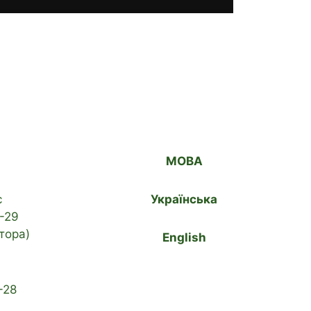
МОВА
с
Українська
-29
тора)
English
-28