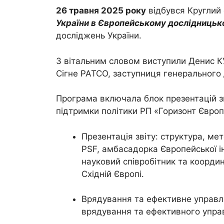
26 травня 2025 року
відбувся Круглий 
У
країни в Європейсь
к
о
му дослідниць
к
досліджень України.
З вітальним словом виступили Денис КУ
Сігне РАТСО, заступниця генерального 
Програма включала блок презентацій зв
підтримки політики РП «Горизонт Європ
Презентація звіту: структура, ме
PSF, амбасадорка Європейської і
науковий співробітник та координа
Східній Європі.
Врядування та ефективне управл
врядування та ефективного упра