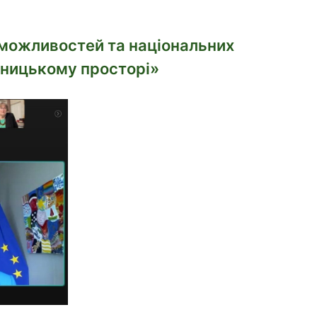
х можливостей та національних
дницькому просторі»