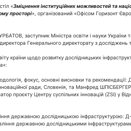
стіл «
Зміцнення інсти
т
уційних
м
о
жливостей та наці
о
му прос
т
орі
», організований «Офісом Горизонт Євро
РБАТОВ, заступник Міністра освіти і науки України т
директора Генерального директорату з досліджень та 
іту країни щодо розвитку дослідницьких інфраструкт
а»:
тодологія, фокус, основні висновки та рекомендації:
нноваційної ради, Словенія, та Манфред ШПІСБЕРГЕР,
тор проєкту Центру суспільних інновацій (ZSI) у Відні
іння державною дослідницькою інфраструктурою: Д-
вління державною дослідницькими інфраструктурами