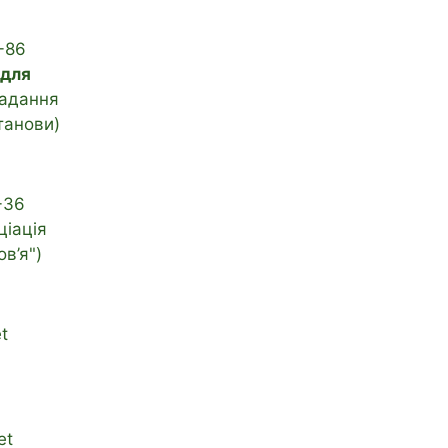
-86
 для
адання
танови)
-36
ціація
в’я")
t
et